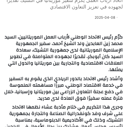
اتحاد أرباب العمل يكرّم سفير موريتانيا في التشيك تقديرًا
لجهوده في تعزيز التعاون الاقتصادي
2025-04-08
كرّم رئيس الاتحاد الوطني لأرباب العمل الموريتانيين، السيد
محمد زين العابدين ولد الشيخ أحمد، سفير الجمهورية
الإسلامية الموريتانية لدى جمهورية التشيك، سعادة
السيد كان أبوبكر، تقديرًا لجهوده المتواصلة في تطوير
العلاقات الاقتصادية والتجارية بين موريتانيا والدول التي
يمثلها.
وأشاد رئيس الاتحاد بالدور الريادي الذي يقوم به السفير
في خدمة الاقتصاد الوطني، مبرزًا مساهمته الملموسة
في دفع عجلة التعاون الزراعي بين موريتانيا وإسبانيا، خلال
فترة عمله سفيرًا فوق العادة لدى مدريد.
وجرى هذا التكريم في ختام مأدبة عشاء نظمها الاتحاد
على شرف وفد كونفدرالية الصناعة والتجارة بجمهورية
التشيك، وذلك في الأكاديمية الدبلوماسية، بمناسبة
تأسيس مجلس أعمال مشترك بين رجال الأعمال في البلدين،