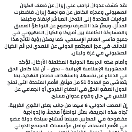
لقد كشف عدوان ترامب على إيران عن ضعف الكيان
الصهيوني وعجزه الكامل عن مواجهة إيران، فاضطرت
الولايات المتحدة إلى التدخل المباشر لإنقاذ وكيلها
المدلّل. ويعبّر هذا التصرف بوضوح عن التواطؤ العميق
والمشاركة الكاملة بين أمريكا والكيان الصهيوني في
جميع مآسي العالم الإسلامي، كما يمكن رؤية نتائج هذا
التحالف في عجز المجتمع الدولي عن التصدي لجرائم الكيان
الصهيوني في غزة ولبنان.
وأمام هذه الجريمة الدولية المكتملة الأركان، تؤكد
الجمهورية الإسلامية الإيرانية – بحق – أن لها كامل الحق
في الدفاع عن نفسها، واستهداف مصادر التهديد، بما
يتماشى مع المادة 51 من ميثاق الأمم المتحدة التي تمنح
الدول العضو الحق في الدفاع الفردي أو الجماعي عن
النفس في حال وقوع عدوان مسلح.
إن الصمت الدولي، لا سيما من جانب بعض القوى الغربية،
تجاه هذه الجريمة، يمثل تواطؤاً مخجلاً، وازدواجية
مفضوحة في المعايير. فبينما تُستباح سيادة دولة عضو
في الأمم المتحدة، تُواصل مؤسسات المجتمع الدولي