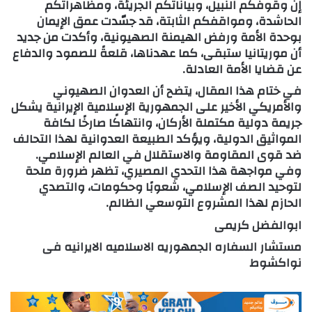
إن وقوفكم النبيل، وبياناتكم الجريئة، ومظاهراتكم
الحاشدة، ومواقفكم الثابتة، قد جسّدت عمق الإيمان
بوحدة الأمة ورفض الهيمنة الصهيونية، وأكدت من جديد
أن موريتانيا ستبقى، كما عهدناها، قلعةً للصمود والدفاع
عن قضايا الأمة العادلة.
في ختام هذا المقال، يتضح أن العدوان الصهيوني
والأمريكي الأخير على الجمهورية الإسلامية الإيرانية يشكل
جريمة دولية مكتملة الأركان، وانتهاكًا صارخًا لكافة
المواثيق الدولية، ويؤكد الطبيعة العدوانية لهذا التحالف
ضد قوى المقاومة والاستقلال في العالم الإسلامي.
وفي مواجهة هذا التحدي المصيري، تظهر ضرورة ملحة
لتوحيد الصف الإسلامي، شعوبًا وحكومات، والتصدي
الحازم لهذا المشروع التوسعي الظالم.
ابوالفضل کریمی
مستشار السفاره الجمهوریه الاسلامیه الایرانیه فی
نواکشوط