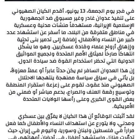
في فجر يوم الجمعة، 13 یونیو، أقدم الكيان الصهيوني
على تنفيذ عدوان غادر وغير مسبوق ضد الجمهورية
الإسلامية الإيرانية، مستهدفاً منشآت مدنية وعسكرية
في مناطق متفرقة من البلاد، ما أسفر عن استشهاد عدد
كبير من النساء والأطفال، إضافة إلى تدمير بنى تحتية
وإزهاق أرواح علماء وقادة عسكريين. وهو ما يشكّل
انتهاكاً صارخاً لميثاق الأمم المتحدة ولجميع المواثيق
الدولية التي تحظر استخدام القوة ضد سيادة الدول.
إن هذا العدوان السافر لم يكن حدثاً عابراً أو عملاً معزولاً،
بل يأتي في سياق سياسة ممنهجة ينتهجها الاحتلال
الصهيوني منذ عقود، تقوم على زعزعة استقرار المنطقة
وتوسيع رقعة العنف والصراع، بدعم مباشر أو ضمني من
بعض القوى الكبرى وعلى رأسها الولايات المتحدة
الأمريكية.
لقد أثبتت الوقائع أن هذا الكيان لا يفرّق بين عسكري
ومدني، ولا يتورع عن استهداف النساء والأطفال كما فعل
مراراً في فلسطين ولبنان وسوريا، واليوم في إيران، حيث
تدمّرت منازل واستشهد أطفال في أحضان أمهاتهم، في