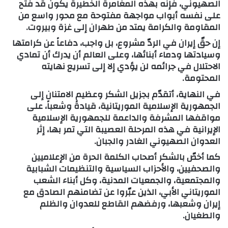
الصهيوني، فإنه بهذه المغامرة الخطيرة يكون قد فتح
على نفسه أبواب مواجهة مفتوحة مع محور واسع من
المقاومة والكرامة يمتد من طهران إلى غزة وبيروت.
إن حقّ إيران في الردّ مشروع، بل واجب، دفاعاً عن كرامتها
وسيادتها ودماء أبنائها، وعلى العالم أن يدرك أن تمادي
الاحتلال في جرائمه لن يؤدي إلا إلى تسريع نهايته
المحتومة.
في النهاية، أتقدّم بجزيل الشكر وعظيم الامتنان إلى
الجمهورية الإسلامية الموريتانية، قيادةً وشعباً، على
مواقفها المشرفة والداعمة للجمهورية الإسلامية
الإيرانية في هذه المرحلة العصيبة التي تمر بها، إثر
العدوان الصهيوني الغادر والجبان.
كما أخصّ بالشكر أصحاب الكلمة الحرة من الإعلاميين
والصحفيين، والأحزاب السياسية والتنظيمات الشبابية
والمجتمعية، والجمعيات المدنية، وكل أبناء الشعب
الموريتاني الأبي، الذين عبّروا عن تضامنهم الصادق مع
إيران وشعبها، ورفضهم القاطع للعدوان والظلم
والطغيان.