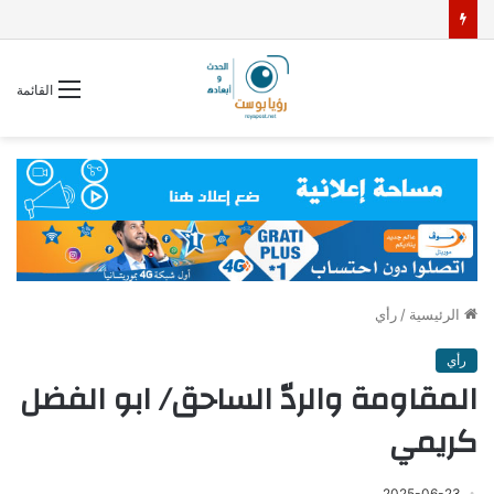
القائمة
الرئيسية
/
رأي
رأي
المقاومة والردّ الساحق/ ابو الفضل
كريمي
2025-06-23