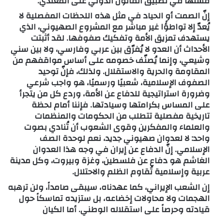
فشلها في تطبيق القانون الدولي على المعتدي.
إنّ الصمت أو الحياد في مثل هذه اللحظات المفصلية لا
يُعدّ إلا تواطؤًا غير مباشر مع المشروع الصهيوني، الذي
يستهدف تمزيق الأمة وتفكيك صفوفها. لقد أثبتت
الأحداث أن العدو لا يُفرّق بين عربي وفارسي، ولا بين سني
وشيعي، وإنما يُصنّف خصومه على أساس مواقفهم من
المقاومة والحرية والاستقلال. ولذلك، فإنّ توحيد
الصفوف الإسلامية، شعبيًا ورسميًا، هو واجب شرعي
وضرورة استراتيجية للدفاع عن الأمة، وردع كل من يتجرأ
على المساس بكرامتها وسيادتها. فإننا أمام لحظة
تاريخية مفصلية تتطلب من الحكومات والمنظمات
والعلماء والمفكرين وقوى الشعوب أن تُنادي بصوت
واحد: لا لعدوان صهيوني جديد، نعم لوحدة الصف
الإسلامي. إنّ الدفاع عن إيران في وجه هذا العدوان
الغاشم هو دفاع عن فلسطين، وغزة وبيروت، وكل مدينة
عربية وإسلامية تُقاوم الظلم والاحتلال.
إن الشعب الإيراني، كما عهدناه، سيبقى صامداً، ولن ترهبه
الهجمات ولا محاولات إخضاعه، بل ستزيده تماسكاً حول
قيادته وحرصاً على استقلاله الوطني. أما الكيان