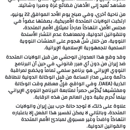
مشاهد تُعيد إلى الأذهان فظائع غزة وصبرا وشاتيلا.
من ناحية أخرى، وفي صباح يوم الأحد الموافق 22 يونيو،
ارتكبت الولايات المتحدة الأمريكية، بصفتها عضواً في
مجلس الأمن، انتهاكاً صارخاً لميثاق الأمم المتحدة،
وللقوانين الدولية، ولمعاهدة عدم انتشار الأسلحة
النووية، من خلال شنّ هجوم على المنشآت النووية
السلمية للجمهورية الإسلامية الإيرانية.
وقد وقع هذا العدوان الوحشي من قبل الولايات المتحدة
ضد إيران من دون أي مبرر قانوني، في حين أن البرنامج
النووي الإيراني هو برنامج سلمي تماماً ويخضع لمراقبة
دائمة وعلى مدار الساعة من قبل الوكالة الدولية للطاقة
الذرية (IAEA). وفي الواقع، فإنّ معظم وقت الوكالة
ومفتشيها يُكرّس حصراً لمتابعة البرنامج النووي الإيراني،
بينما تُحرم بقية دول العالم من هذه الرقابة.
علاوة على ذلك، لا توجد حالة حرب بين إيران والولايات
المتحدة، وبالتالي لا يمكن تفسير هذا الفعل إلا باعتباره
انتهاكاً واضحاً وغير مسبوق لمبادئ الأمم المتحدة
والقوانين الدولية.