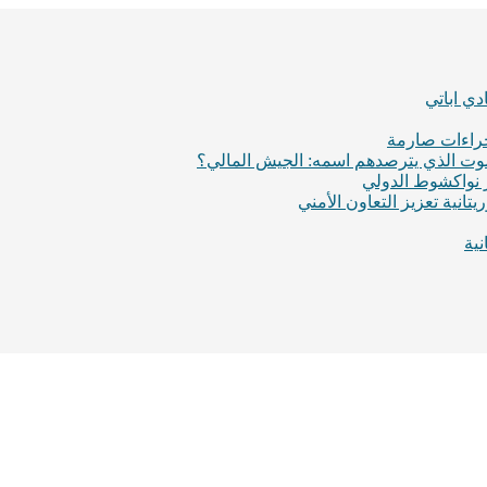
ي اباتي
إجراءات صارمة
لموت الذي يترصدهم اسمه: الجيش المالي؟
ر نواكشوط الدولي
انية تعزيز التعاون الأمني
ية