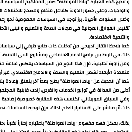
و تندرج هذه العبارة “رباط المواطنة” ضمن المفاهيم السياسية ال
والواجبات، وعلى حضور الدولة كفاعل منظم ومصحح للاختلالات الا
وخلال السنوات الأخيرة، برز توجه في السياسات العمومية نحو إع
تقليص الفوارق المجالية في مجالات الصحة والتعليم والبنى التحت
والتنمية الاقتصادية.
كما يلاحظ انتقال تدريجي من تدخلات ذات طابع ظرفي إلى سياسات أك
ذلك في الربط بين برامج الدعم الاجتماعي ومشاريع البنى التحتية
ومن زاوية تحليلية، فإن هذا النوع من السياسات يعكس قناعة متزاي
متعددة الأبعاد تشمل التعليم والصحة والاندماج الاقتصادي. غير أ
كما أن الحديث عن “رباط المواطنة” يطرح بعداً آخر يتعلق بإعاد
أدنى من العدالة في توزيع الخدمات والفرص، زادت قابلية المجتمع
وفي السياق الموريتاني، تكتسب هذه المقاربة خصوصية إضافية بحك
ذات أثر مباشر على الاستقرار العام. لذلك، فإن توجيه السياسات نحو
بذلك، يمكن فهم مفهوم “رباط المواطنة” باعتباره إطاراً نظرياً ي
الاجتماعي، مع بقاء نجاح هذه المقاربة رهيناً بمدى قدرتها على الثب