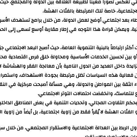
تي تعكس تصوراً معيناً لطبيعة العلاقة بين الدولة والمجتمع، حيث
جتماعية، خاصة تلك المرتبطة بالفئات الهشة.
طاء بعد اجتماعي أوضح لعمل الدولة، من خلال برامج تستهدف الأسر
ية. ويمكن قراءة هذا التوجه في إطار مقاربة أوسع تسعى إلى الحد
ثر ارتباطاً بالبنية التنموية العامة، حيث أصبح البعد الاجتماعي
، أو بين تحسين الخدمات الأساسية ومحاولة خلق فرص اقتصادية محل
دة داخل العديد من الدول النامية بأن معالجة الفقر والهشاشة لا ي
ن فعالية هذه السياسات تظل مرتبطة بجودة الاستهداف، واستمرارية 
ة بناء الثقة بين المواطن والدولة، وهي مسألة أصبحت مركزية في 
 للتماسك، وانخفضت احتمالات التوتر الاجتماعي.
م التفاوت المجالي، وتحديات التنمية في بعض المناطق الداخلية، 
 الفئات الهشة لا يُقرأ فقط من زاوية اجتماعية، بل أيضاً من زاوية 
حاول الربط بين العدالة الاجتماعية والاستقرار المجتمعي، من خلال
ات والاستمرار والاستقرار.