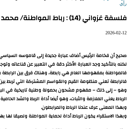
رأي
فلسفة غزواني (14) : رباط المواطنة/ محمد افو
2026-02-12
صحيح أن فخامة الرئيس أضاف عبارة جديدة إلى قاموسه السياسي لكن 
لكنه بالتأكيد وجد العبارة الأكثر دقة في التعبير عن قناعاته وتوجه
فالمواطنة بمفهومها العام هي رابطة، وهناك فرق بين الرابطة وا
فالرابطة تعني منظومة القيم والقواسم المشتركة التي تربط بين أ
وهو – إلى ذلك – مفهوم مشحون بحمولة وطنية تاريخية في البعد
الرباط يعني الملازمة والثبات، وهو أيضا أداة الربط والشد الحامية 
وبهذا المعنى عرف عندنا الرباط والمرابطون.
وبهذا الاستقراء يكون الرباط أداة لحماية المواطنة ولصيقا لها به