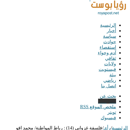
الرئيسية
أخبار
سياسة
حوادث
استقصاء
آدم وحواء
ثقافي
ولايات
فيستويت
بيئة
رياضي
اتصل بنا
بحث عن
Instagram
ملخص الموقع RSS
تويتر
فيسبوك
الرئيسية
/
رأي
/
فلسفة غزواني (14) : رباط المواطنة/ محمد افو