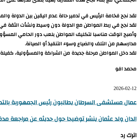
لقد نجح فخامة الرئيس في تدمير حالة عدم اليقين بين الدولة وا
لقد نجح في ربط المواطن مع الدولة دون وسيط ونشأت الثقة في تل
وأصبح الوقت مناسبا لتكليف المواطن بلعب دور الحامي المسؤول 
مدارسهم من التلف والضياع وسوء التنفيذ أو الصيانة.
لقد دخل المواطن مرحلة جديدة من الشراكة والمسؤولية، كفيلة بت
محمد افو
2026-02-12
عمال مستشفى السرطان يطالبون رئيس الجمهوربة بالت
الدان ولد عثمان ينشر توضيحا حول حديثه عن مراجعة مدة 
اترك رد