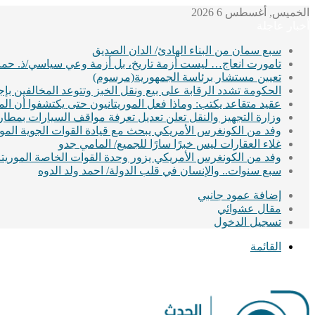
الخميس, أغسطس 6 2026
أخبار عاجلة
سبع سمان من البناء الهادئ/ الدان الصديق
تامورت انعاج… ليست أزمة تاريخ، بل أزمة وعي سياسي/ذ. حماد
تعيين مستشار برئاسة الجمهورية(مرسوم)
الحكومة تشدد الرقابة على بيع ونقل الخبز وتتوعد المخالفين ب
عقيد متقاعد يكتب: وماذا فعل الموريتانيون حتى يكتشفوا أن ا
وزارة التجهيز والنقل تعلن تعديل تعرفة مواقف السيارات بمطا
وفد من الكونغرس الأمريكي يبحث مع قيادة القوات الجوية الموريت
غلاء العقارات ليس خبرًا سارًا للجميع/ المامي جدو
وفد من الكونغرس الأمريكي يزور وحدة القوات الخاصة الموريتان
سبع سنوات.. والإنسان في قلب الدولة/ احمد ولد الدوه
إضافة عمود جانبي
مقال عشوائي
تسجيل الدخول
القائمة