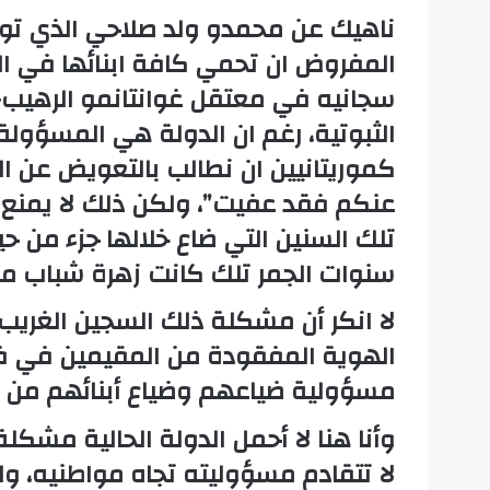
ناهيك عن محمدو ولد صلاحي الذي تور
المفروض ان تحمي كافة ابنائها في ال
سجانيه في معتقل غوانتانمو الرهيب- 
الثبوتية، رغم ان الدولة هي المسؤول
كموريتانيين ان نطالب بالتعويض عن ال
عنكم فقد عفيت”، ولكن ذلك لا يمنع
تلك السنين التي ضاع خلالها جزء من حي
سنوات الجمر تلك كانت زهرة شباب م
لا انكر أن مشكلة ذلك السجين الغري
الهوية المفقودة من المقيمين في فرن
مسؤولية ضياعهم وضياع أبنائهم من 
وأنا هنا لا أحمل الدولة الحالية مش
لا تتقادم مسؤوليته تجاه مواطنيه، 