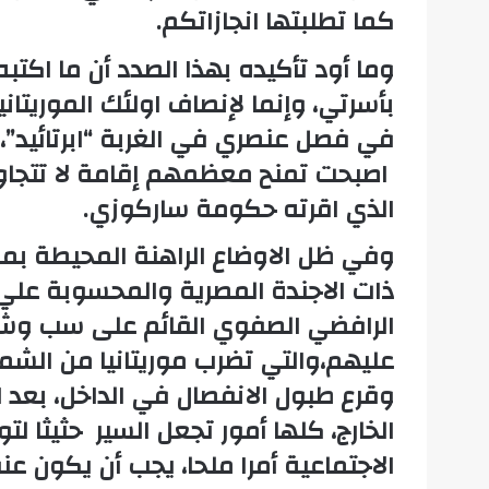
كما تطلبتها انجازاتكم.
وما أود تأكيده بهذا الصدد أن ما اكت
بأسرتي، وإنما لإنصاف اولئك الموريتان
في فصل عنصري في الغربة “ابرتائيد”، و
اصبحت تمنح معظمهم إقامة لا تتجاوز
الذي اقرته حكومة ساركوزي.
وفي ظل الاوضاع الراهنة المحيطة بموري
ذات الاجندة المصرية والمحسوبة علي “
الرافضي الصفوي القائم على سب وشتم
عليهم،والتي تضرب موريتانيا من الشمال
وقرع طبول الانفصال في الداخل، بعد ا
الخارج، كلها أمور تجعل السير حثيثا لت
الاجتماعية أمرا ملحا، يجب أن يكون عنوا