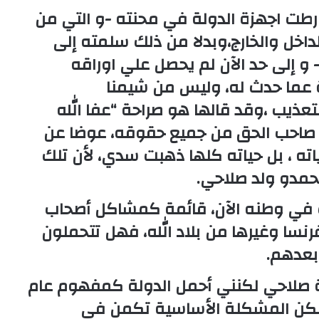
طت اجهزة الدولة في محنته -و التي من
داخل والخارج،وبدلا من ذلك سلمته إلى
و إلى حد الآن لم يحصل علي اوراقه
ة عما حدث له، وليس من شيمنا
تعذيب ،وقد قالها هو صراحة “عفا الله
 صاحب الحق من جميع حقوقه، عوضا عن
اته ، بل حياته كلها ذهبت سدي، لأن تلك
حمدو ولد صلاحي.
ب في وطنه الآن، قائمة كمشاكل أصحاب
سا وغيرها من بلاد الله، فهل تتحملون
بعدهم.
كلة صلاحي لكنني أحمل الدولة كمفهوم عام
ولكن المشكلة الأساسية تكمن في