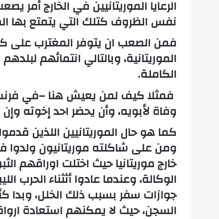
الرعايا الموريتانيين في الخارج أمر ي
نفس الظروف كتلك التي يتمتع بها المو
فمن الصعب ان يتوفر المغترب على كل
الموريتانية، وبالتالي انتمائهم لبلد
الكاملة.
فمثلا كيف لمن يعيش هنا –في فرنسا-
وفاة لأبويه، وأن يحضر احد إخوته وإن
كما هو حال الموريتانيين اللذين قدموا 
ومن على شاكلته موريتانيون ولدوا في
خارج موريتانيا حيث اختلت اوراقهم 
الوكالة، وعندما عادوا أثثناء الحرب الل
جوازات سفر بسبب ذلك الخلل، وبدا ك
السجن، حيث لا يمكنهم استعادة ارواقه