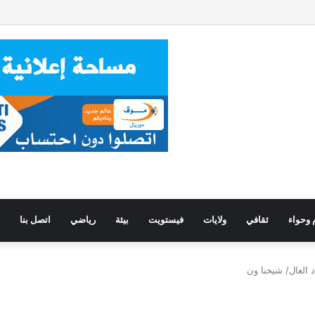
 وحواء
ثقافي
ولايات
فيستويت
بيئة
رياضي
اتصل بنا
د الغال/ شيخنا ون