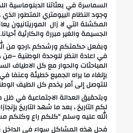
السماسرة في بعثاتنا الدبلوماسية الل
وجود النظام البيومتري المتطور ال
المكشلة التي لا زال الموريتانيون يعا
الجسيمة والغير مبررة والكارثية أحيانا.
وبفعل حكمتكم ورشدكم ،ارجو من الله
في اعادة النظر للوحدة الوطنية –من 
المباحثات والحوار مع كل الاطياف ا
بإلغاء ما يراه الجميع خطيئة وعنفا ف
للتوصل إلى أمر يخدم كل الطيف الوطن
وبتحقيق العدالة الاجتماعية في ظل م
لكم التاريخ ، بعد ما شهد التاريخ بإنج
الله عليه وسلم “كلكم راع وكلكم مس
فحل هذه المشاكل سواء في الداخل من