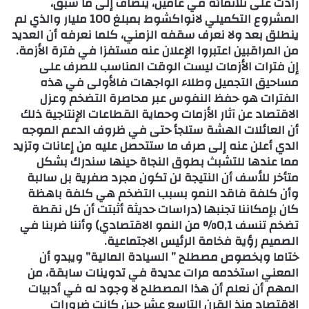
زادت على ثلاثمائة في عامين، ينضاف إلى ما سبق،
المشروع التكميلي لانواكشوط بمبلغ 100 مليار والذي لم
ينطلق بعد ولا نعرف سقفه الزمني، كلما نعرفه أن العديد
من المراقبين اعتبروا الإعلان عنه مستفزا في فترة الأزمة.
إن فترات الأزمات ليست الوقت المناسب للصرف على
مساحيق التجميل وطلاء الواجهات فالأولى في هذه
الفترات هو حفظ النفوس عبر محاصرة التضخم وعزل
الاقتصاد عن آثار الأزمات وحماية القطاعات الإنتاجية ذلك
أن العائلات الهشة ستلجأ حتى في ظروف الدعم الموجه
الدي أعلن عنه إلى صرف ما ستتحصل عليه من إعانات وتزيد
مما عندها للتشبث بطوق النجاة حينها سندرك بشكل
متأخر للأسف أن النتيجة لن تكون مجرد صفرية بل سالبة
وأن كلفة فاقد النمو بسبب التضخم هي كلفة باهظة
كان بإمكاننا تجنبها (دراسات حديثة أثبتت أن كل نقطة
تضخم تنسف 0,1% من النمو الاقتصادي) وأننا ضربنا في
الصميم رؤية فخامة الرئيس الاجتماعية.
ختاما وبخصوص مصطلح ” السيادة المالية” ويبدو أن
المعني استخدمه مرات عديدة في تدوينات سابقة، من
المهم أن نعلم أن هذا المصطلح لا وجود له في أدبيات
الاقتصاد منذ القرن التاسع عشر حين كانت ضرورات