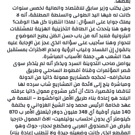
بعضها.
حين يكتب وزير سابق للاقتصاد والمالية لخمس سنوات
كانت له فيها اليد الطولى والسلطة المطلقة، أنه لا
يملك جوابا على السؤال : لماذا انتظرنا كل هذا الوقت؟
وهو هنا يتحدث عن الطاقة التخزينية الهزيلة للمشتقات
البترولية فلابد أنه من باب حسن الظن يطرح الموضوع
للحوار وهنا سأجيب على سؤاله الذي عجز عن الإجابة عليه
بالقول إن الفساد وغياب الرؤية وعدم الاكتراث بمستقبل
هذا الشعب هي جملة الأسباب المباشرة.
يواصل صاحب التدوينة السرد ويذكر أنه لم يتذكر سوى
قصر المؤتمرات وقناة آفطوط الساحلي وطريق
صانگرافه- تحگجه كمشاريع ممولة ذاتيا من الدولة
ومباشرة يلج إلى لائحة من المشاريع شاب سرده لها
تناقضا وتقصيرا، ذلك أن أكبر مشروع ممول ذاتيا عرفته
البلاد هو إعادة بناء طريق الأمل انواكشوط – النعمة في
عهد فخامة الرئيس محمد ولد الشيخ الغزواني و بكلفة
140 مليار أوقية أي 348 مليون دولار (يتعلق الأمر ب 870
كيلومتر أي بدون احتساب بوتيلميت- الاگ الممول خارجيا
بقرض من الصندوق العربي ومگطع لحجار- جوك وهو
المقطع الذي كانت وضعيته جيدة ولا تتطلب إعادة بناء)