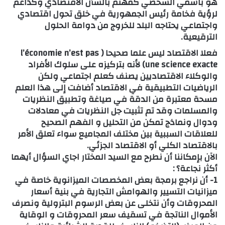
هو باسمي الشخصي كمهتم بالشأن الاقتصادي وكداعم
لرؤية فخامة رئيس الجمهورية في خلق تحول اقتصادي
واجتماعي يحتاجه البلد للخروج من دوامة الحلول
الترقيعية.
فعلا الاقتصاد ليس علما صحيحا ( l’économie n’est pas
une science exacte) لأنه بتركيزه على سلوك الأفراد
والوكلاء الاقتصاديين يصنف كعلم اجتماعي ولكن
الرياضيات التطبيقية في الاقتصاد أضافت إلى هذا العلم
مسحة معتبرة من الدقة في صياغة وتطبيق النظريات
والمسلمات وقد تم تثبيت جل النظريات في معادلات
ودوال ونماذج تمكن من التحليل و الفهم الصحيح
للعلاقات السببية بين مختلف المجاميع سواء تعلق الأمر
بالاقتصاد الكلي أو الاقتصاد الجزئي.
الآن بإمكاننا أن نطرح مع السيد المختار اجاي السؤال أيهما
أكثر نجاعة؟ :
1- أن نراجع برمجة بعض المخصصات الميزانوية خاصة في
ميزانيات التسيير والهوامش التجارية في بنية أسعار
المحروقات وأن نتخلى عن بعض الرسوم البترولية ونصرف
الأموال الناتجة في تسقيف سعر المحروقات و الوقاية