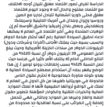
الدراسة تفرض تصور اقتصاد مغلق لتبيان أوجه الاختلاف
مع اقتصاد مفتوح والحال أنه لا وجود اليوم لاقتصاد
مغلق فحتى كوريا الشمالية تتبادل تجاريا مع الصين
وروسيا وإيران وبلدان في أمريكا اللاتينية وسريلانكا
وبنغلاديش وبعض بلدان إفريقيا والشرق الأوسط ثم إن
الولايات المتحدة وهي أكبر اقتصاد في العالم لا يمكنها
ادعاء تحقيق السيادة المالية رغم أنها تحتكر طباعة الدولار
والسبب بسيط حيث يمتلك الأجانب (أفرادا وشركات ودول)
اتريليونات الدولار من سندات الخزينة الأمريكية وحيث يبلغ
الدين العمومي 39 اتريليون دولار أي نسبة 120% من
الناتج الداخلي الخام (لا يختلف الأمر كثيرا في فرنسا حيث
تصل النسبة 125% بسبب إخفاقات برونو لومير ). إن هذا
الوضع يظهر بجلاء أن استخدام مصطلح السيادة المالية لا
يعدو كونه مناورة ديماغوجية لا تحترم عقول الناس
فالدولة في موريتانيا كغيرها من كل الدول في العالم لا
تملك في الواقع ثرواتها الطبيعية لأنها لا تملك الموارد
المالية والخبرات التقنية والكوادر المؤهلة لتطوير حقول
النفط والغاز وغيرها من الموارد وبالتالي فهي تتحصل
إضافة إلى الضرائب على نسبة تعاقدية جد محدودة من