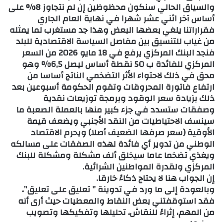
والسياق الحالي سنكون محظوظين إن لم نتجاوز 8% على
أساس آخر اثني عشر شهرا في نهاية العام الجاري
فقراراتنا يلغي بعضها البعض وهذا جد مستغرب لما يمثله
من غياب للتنسيق بين مفاصل السياسة الاقتصادية للبلد
فنجد البنك المركزي يرفع في 18 مايو 2026 من السعر
المركزي للفائدة ب 50 نقطة أساس ليصل 6,5% وهو
محق في ذلك لاحتواء الأثر التضخمي الناتج أساسا من
ارتفاع فاتورة المحروقات وتقوم الحكومة أسبوعين بعد
ذلك بزيادة سعر الوقود وبرمجة توزيعات نقدية
وصفقات ستسدد في جزء كبير منها بالعملة الصعبة ما
سينسف الاحتياطيات من النقد الأجنبي ويضعف قيمة
الأوقية (سعر صرفها الضعيف أصلا) ويحرم الاقتصاد
الوطني من تدوير أي فائدة لهذه الصفقات على مسالكه
ويغذي تضخما عاما سيخلق ألف مشكلة ومشكلة للبنك
المركزي ولقدرة المواطنين الشرائية.
إن الجواب هنا لا يحتاج ذكاءً خارقا.
وبالعودة إلى ما ورد في تدوينة ” تعليق على تعليق”،
فقد استوقفتني بعض النقاط والمعطيات حيث أرى أنه
من المهم، إثراءً للنقاش، تحليلها وتفكيكها وتصويب