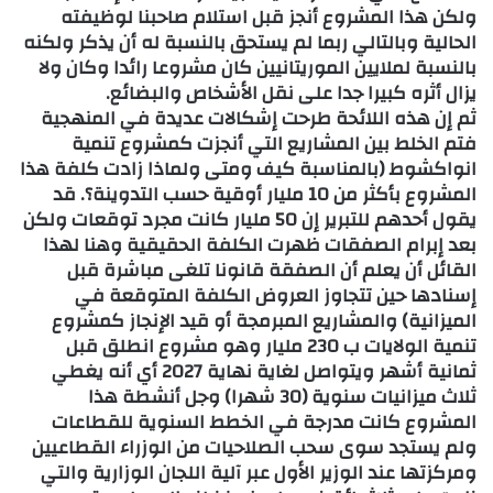
ولكن هذا المشروع أنجز قبل استلام صاحبنا لوظيفته
الحالية وبالتالي ربما لم يستحق بالنسبة له أن يذكر ولكنه
بالنسبة لملايين الموريتانيين كان مشروعا رائدا وكان ولا
يزال أثره كبيرا جدا على نقل الأشخاص والبضائع.
ثم إن هذه اللائحة طرحت إشكالات عديدة في المنهجية
فتم الخلط بين المشاريع التي أنجزت كمشروع تنمية
انواكشوط (بالمناسبة كيف ومتى ولماذا زادت كلفة هذا
المشروع بأكثر من 10 مليار أوقية حسب التدوينة؟. قد
يقول أحدهم للتبرير إن 50 مليار كانت مجرد توقعات ولكن
بعد إبرام الصفقات ظهرت الكلفة الحقيقية وهنا لهذا
القائل أن يعلم أن الصفقة قانونا تلغى مباشرة قبل
إسنادها حين تتجاوز العروض الكلفة المتوقعة في
الميزانية) والمشاريع المبرمجة أو قيد الإنجاز كمشروع
تنمية الولايات ب 230 مليار وهو مشروع انطلق قبل
ثمانية أشهر ويتواصل لغاية نهاية 2027 أي أنه يغطي
ثلاث ميزانيات سنوية (30 شهرا) وجل أنشطة هذا
المشروع كانت مدرجة في الخطط السنوية للقطاعات
ولم يستجد سوى سحب الصلاحيات من الوزراء القطاعيين
ومركزتها عند الوزير الأول عبر آلية اللجان الوزارية والتي