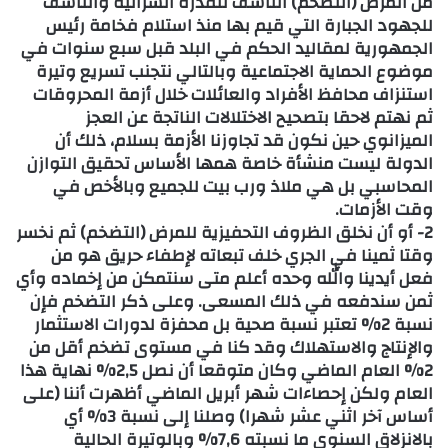
من المرض (التضخم) الناسف للقدرة الشرائية والناسف
للجهود الجبارة التي قيم بها منذ استلام فخامة رئيس
الجمهورية لمقاليد الحكم في البلد قبل سبع سنوات في
موضوع الحماية الاجتماعية وبالتالي نتجنب تسريع وتيرة
استنزاف محافظ الأفراد والعائلات خلال أزمة المحروقات
ثم نهتم لاحقا بتصحيح الاختلالات الناتجة عن العجز
الميزانوي حين نكون قد تجاوزنا الأزمة بسلام، ذلك أن
الدولة ليست منشأة خاصة همها الأساس تحقيق التوازن
المحاسبي بل هي ملاذ ورب بيت للجميع وبالأخص في
وقت الأزمات.
2- أو أن نخلق الظروف التحفيزية للمرض (التضخم) ثم نخسر
وقتا ثمينا في الجري خلف تبعاته لإطفاء حريق هو من
فعل أيدينا والله وحده أعلم متى سنتمكن من إخماده وأي
ثمن سندفعه في ذلك المسعى. وعلى ذكر التضخم فإن
نسبة 2% تعتبر نسبة صحية بل محفزة لدورات الاستثمار
والإنتاج والاستهلاك وقد كنا في مستوى تضخم أقل من
2% العام الماضي وكان متوقعا أن نصل 2,5% نهاية هذا
العام ولكن إحصاءات شهر أبريل الماضي أظهرت أننا (على
أساس آخر اثني عشر شهرا) وصلنا إلى نسبة 3% أي
بالانزلاق السنوي ما نسبته 7,6% وبالوتيرة الحالية