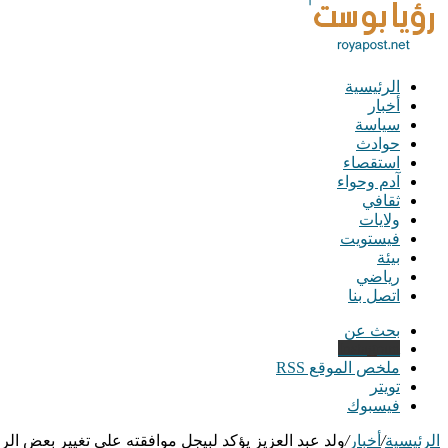
الرئيسية
أخبار
سياسة
حوادث
استقصاء
آدم وحواء
ثقافي
ولايات
فيستويت
بيئة
رياضي
اتصل بنا
بحث عن
Instagram
ملخص الموقع RSS
تويتر
فيسبوك
الرئيسية
/
أخبار
/
ولد عبد العزيز يؤكد لبيجل موافقته على تغيير بعض الر