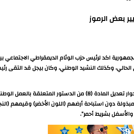
ير بعض الرموز
هورية اكد لرئيس حزب الوئام الديمقراطي الاجتماعي بيج
ي الحالي، وكذلك النشيد الوطني، وكان بيجل قد التقى رئي
وكان الحزب الحاكم قد اقترح في وثيقته التي قدمها للحوار تعديل الم
مبذولة دون استباحة أرضهم (اللون الأخضر) وقيمهم (النجم
الأسفل بشريط أحمر”.