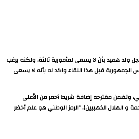
ل ولد هميد بأن لا يسعى لمأمورية ثالثة، ولكنه يرغب
س الجمهورية قبل هذا اللقاء واكد له بأنه لا يسعى
ادة (8) من الدستور المتعلقة بالعمل الوطني، وتضمن مقترحه إضافة شريط أحمر من الأعلى
ة و الهلال الذهبيين)، “الرمز الوطني هو علم أخضر