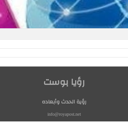
رؤيا بوست
رؤية الحدث وأبعاده
info@royapost.net