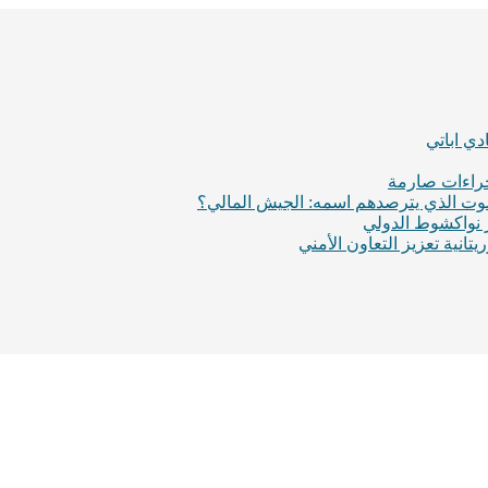
ي اباتي
إجراءات صارمة
لموت الذي يترصدهم اسمه: الجيش المالي؟
ر نواكشوط الدولي
انية تعزيز التعاون الأمني