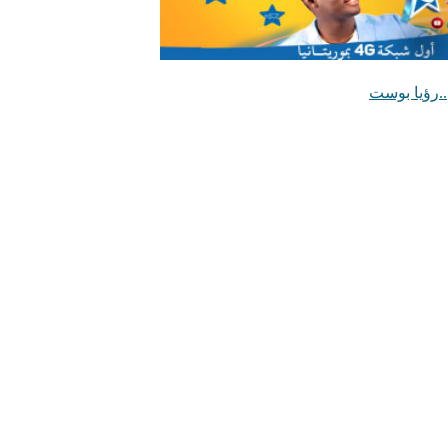
..رؤيا بوست