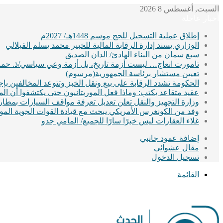
السبت, أغسطس 8 2026
أخبار عاجلة
إطلاق عملية التسجيل للحج موسم 1448هـ/ 2027م
الوزاري يسند إدارة الرقابة المالية للخبير محمد يسلم الفيلالي
سبع سمان من البناء الهادئ/ الدان الصديق
تامورت انعاج… ليست أزمة تاريخ، بل أزمة وعي سياسي/ذ. حماد
تعيين مستشار برئاسة الجمهورية(مرسوم)
الحكومة تشدد الرقابة على بيع ونقل الخبز وتتوعد المخالفين ب
عقيد متقاعد يكتب: وماذا فعل الموريتانيون حتى يكتشفوا أن ا
وزارة التجهيز والنقل تعلن تعديل تعرفة مواقف السيارات بمطا
وفد من الكونغرس الأمريكي يبحث مع قيادة القوات الجوية الموريت
غلاء العقارات ليس خبرًا سارًا للجميع/ المامي جدو
إضافة عمود جانبي
مقال عشوائي
تسجيل الدخول
القائمة