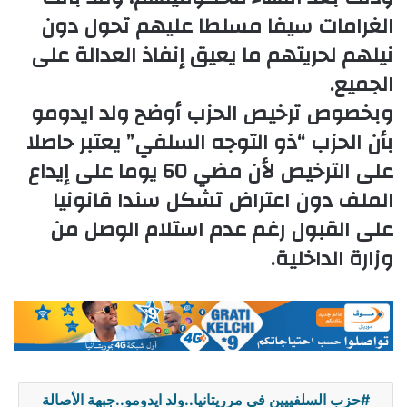
الغرامات سيفا مسلطا عليهم تحول دون
نيلهم لحريتهم ما يعيق إنفاذ العدالة على
الجميع.
وبخصوص ترخيص الحزب أوضح ولد ايدومو
بأن الحزب “ذو التوجه السلفي” يعتبر حاصلا
على الترخيص لأن مضي 60 يوما على إيداع
الملف دون اعتراض تشكل سندا قانونيا
على القبول رغم عدم استلام الوصل من
وزارة الداخلية.
حزب السلفييين في مرريتانيا..ولد ايدومو..جبهة الأصالة