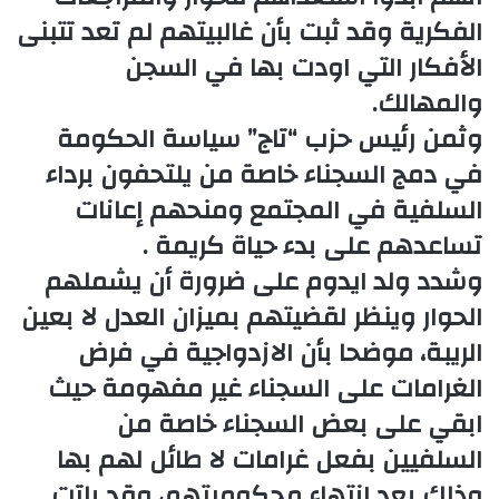
الفكرية وقد ثبت بأن غالبيتهم لم تعد تتبنى
الأفكار التي اودت بها في السجن
والمهالك.
وثمن رئيس حزب “تاج” سياسة الحكومة
في دمج السجناء خاصة من يلتحفون برداء
السلفية في المجتمع ومنحهم إعانات
تساعدهم على بدء حياة كريمة .
وشدد ولد ايدوم على ضرورة أن يشملهم
الحوار وينظر لقضيتهم بميزان العدل لا بعين
الريبة، موضحا بأن الازدواجية في فرض
الغرامات على السجناء غير مفهومة حيث
ابقي على بعض السجناء خاصة من
السلفيين بفعل غرامات لا طائل لهم بها
وذلك بعد انتهاء محكوميتهم، وقد باتت