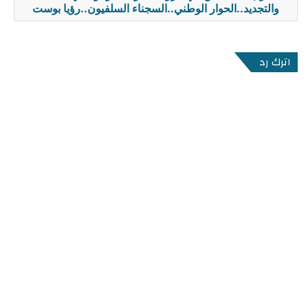
والتجديد..الحوار الوطني..السجناء السلفيون..رؤيا بوست
اترك رد