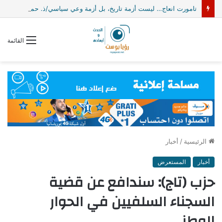
تامورت انعاج… ليست أزمة تاريخ، بل أزمة وعي سياسي/ذ. حمادي اباتي
القائمة
الرئيسية
/
أخبار
أخبار
المستعرض
حزب (تاج): سندافع عن قضية
السجناء السلفيين في الحوار
الوطني