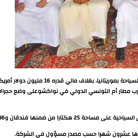
بدأت شركة غانم لهديفي القطرية للاستمثار
رب مطار أم التونسي الدولي في نواكشوعلى وضع حجرالا
ا راقيا ومراكز تجارية ومنشآت ترفيهية ورياضية