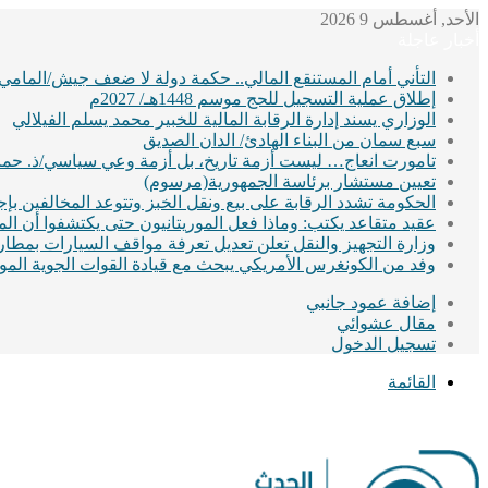
الأحد, أغسطس 9 2026
أخبار عاجلة
التأني أمام المستنقع المالي.. حكمة دولة لا ضعف جيش/المامي
إطلاق عملية التسجيل للحج موسم 1448هـ/ 2027م
الوزاري يسند إدارة الرقابة المالية للخبير محمد يسلم الفيلالي
سبع سمان من البناء الهادئ/ الدان الصديق
تامورت انعاج… ليست أزمة تاريخ، بل أزمة وعي سياسي/ذ. حماد
تعيين مستشار برئاسة الجمهورية(مرسوم)
الحكومة تشدد الرقابة على بيع ونقل الخبز وتتوعد المخالفين ب
عقيد متقاعد يكتب: وماذا فعل الموريتانيون حتى يكتشفوا أن ا
وزارة التجهيز والنقل تعلن تعديل تعرفة مواقف السيارات بمطا
وفد من الكونغرس الأمريكي يبحث مع قيادة القوات الجوية الموريت
إضافة عمود جانبي
مقال عشوائي
تسجيل الدخول
القائمة