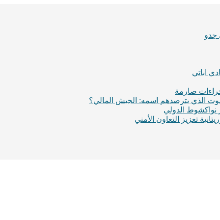
 جدو
ي اباتي
إجراءات صارمة
لموت الذي يترصدهم اسمه: الجيش المالي؟
ر نواكشوط الدولي
انية تعزيز التعاون الأمني