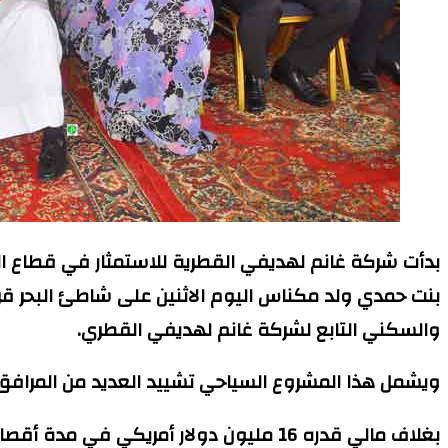
بنت حمدي ولد مكناس اليوم الاثنين على شاطئ البحر ق
والسكني التابع لشركة غانم لهديفي القطري.
ويشمل هذا المشروع السياحي تشييد العديد من المرافق السياحية على مساحة 25 هكتارا من ضمنها فندقان و386 سكن
بغلاف مالي قدره 16 مليون دولار أمريكي في مدة أقصاها عشرون شهرا حسب مصدر مسؤول في الشركة.