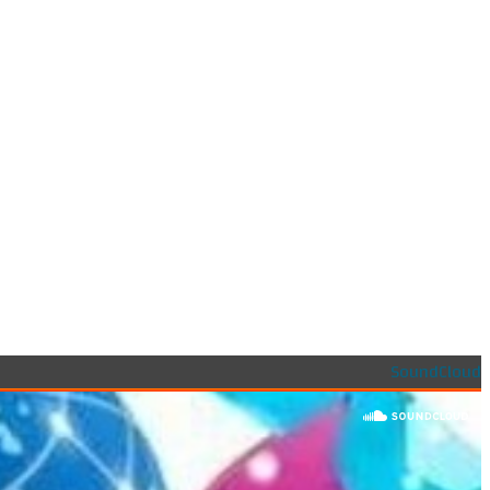
SoundCloud