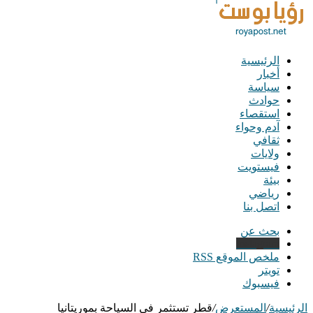
الرئيسية
أخبار
سياسة
حوادث
استقصاء
آدم وحواء
ثقافي
ولايات
فيستويت
بيئة
رياضي
اتصل بنا
بحث عن
Instagram
ملخص الموقع RSS
تويتر
فيسبوك
الرئيسية
/
المستعرض
/
قطر تستثمر في السياحة بموريتانيا