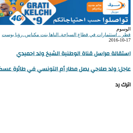
الوسوم
قطر .. استثمارات في قطاع السياحة..الناها بنت مكناس..رؤيا بوست
2016-10-17
استقالة مراسل قناة الوطنية الشيخ ولد احميدي
عاجل: ولد صلاحي يصل مطار أم التونسي في طائرة عسكر
اترك رد