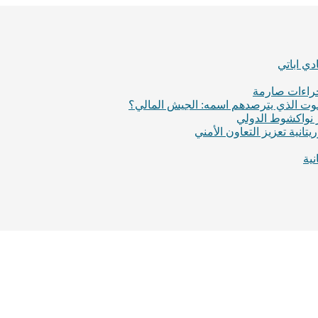
ي اباتي
إجراءات صارمة
لموت الذي يترصدهم اسمه: الجيش المالي؟
ر نواكشوط الدولي
انية تعزيز التعاون الأمني
ية