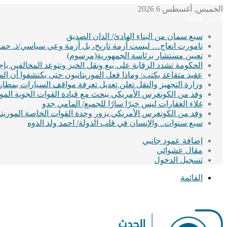
الخميس, أغسطس 6 2026
أخبار عاجلة
سبع سمان من البناء الهادئ/ الدان الصديق
تامورت انعاج… ليست أزمة تاريخ، بل أزمة وعي سياسي/ذ. حماد
تعيين مستشار برئاسة الجمهورية(مرسوم)
الحكومة تشدد الرقابة على بيع ونقل الخبز وتتوعد المخالفين ب
عقيد متقاعد يكتب: وماذا فعل الموريتانيون حتى يكتشفوا أن ا
وزارة التجهيز والنقل تعلن تعديل تعرفة مواقف السيارات بمطا
وفد من الكونغرس الأمريكي يبحث مع قيادة القوات الجوية الموريت
غلاء العقارات ليس خبرًا سارًا للجميع/ المامي جدو
وفد من الكونغرس الأمريكي يزور وحدة القوات الخاصة الموريتان
سبع سنوات.. والإنسان في قلب الدولة/ احمد ولد الدوه
إضافة عمود جانبي
مقال عشوائي
تسجيل الدخول
القائمة