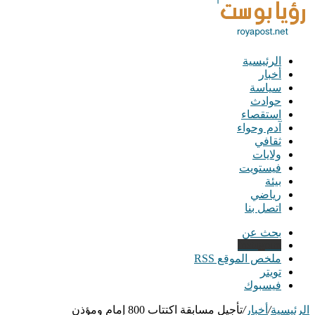
الرئيسية
أخبار
سياسة
حوادث
استقصاء
آدم وحواء
ثقافي
ولايات
فيستويت
بيئة
رياضي
اتصل بنا
بحث عن
Instagram
ملخص الموقع RSS
تويتر
فيسبوك
الرئيسية
/
أخبار
/
تأجيل مسابقة اكتتاب 800 إمام ومؤذن