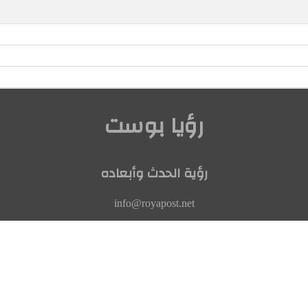
رؤيا بوست
رؤية الحدث وأبعاده
info@royapost.net