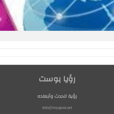
رؤيا بوست
رؤية الحدث وأبعاده
info@royapost.net