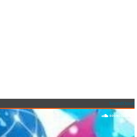
SoundCloud