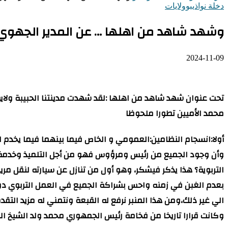
دخلة نواذيبو
ولايات
وشهد شاهد من اهلها … عن المدير الجهوي ل
2024-11-09
تحت عنوان شهد شاهد من اهلها :لقد شهدت مدينتنا الحبيبة ولاية
محمد الأميين تطورا ملحوظا
أولا:انسجام النظامين:العمومي و الخاص فيما بينهما فيما يخدم 
وأن وجود الجميع من رئيس ومرؤوس فهو من أجل التلميذ وخدمة ل
التربوية؟ هذا يذكر فيشكر، وهو أول من تنازل عن سيارته لنقل م
بعدم الغبن في زمنه واحس بشراكة الجميع في العمل التربوي دون 
الي غير ذلك،ومن هذا المنبر نرفع له القبعة ونتمني له مزيد التقد
وكانت قرارا تاريخا من فخامة رئيس الجمهوري محمد ولد الشيخ الغ