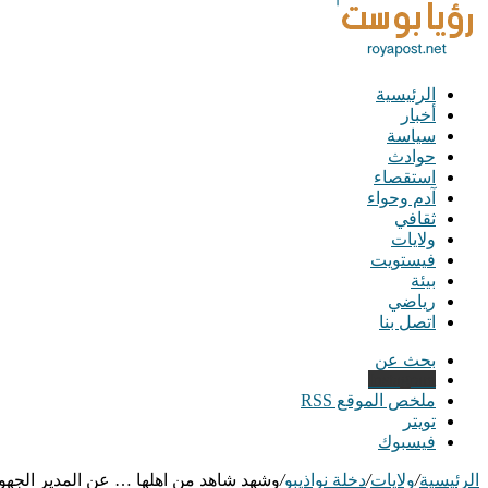
الرئيسية
أخبار
سياسة
حوادث
استقصاء
آدم وحواء
ثقافي
ولايات
فيستويت
بيئة
رياضي
اتصل بنا
بحث عن
Instagram
ملخص الموقع RSS
تويتر
فيسبوك
الرئيسية
/
ولايات
/
دخلة نواذيبو
/
وشهد شاهد من اهلها … عن المدير الجهوي 