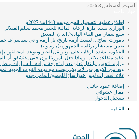
السبت, أغسطس 8 2026
أخبار عاجلة
إطلاق عملية التسجيل للحج موسم 1448هـ/ 2027م
الوزاري يسند إدارة الرقابة المالية للخبير محمد يسلم الفيلالي
سبع سمان من البناء الهادئ/ الدان الصديق
تامورت انعاج… ليست أزمة تاريخ، بل أزمة وعي سياسي/ذ. حماد
تعيين مستشار برئاسة الجمهورية(مرسوم)
الحكومة تشدد الرقابة على بيع ونقل الخبز وتتوعد المخالفين ب
عقيد متقاعد يكتب: وماذا فعل الموريتانيون حتى يكتشفوا أن ا
وزارة التجهيز والنقل تعلن تعديل تعرفة مواقف السيارات بمطا
وفد من الكونغرس الأمريكي يبحث مع قيادة القوات الجوية الموريت
غلاء العقارات ليس خبرًا سارًا للجميع/ المامي جدو
إضافة عمود جانبي
مقال عشوائي
تسجيل الدخول
القائمة