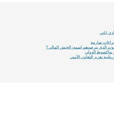
ي اباتي
إجراءات صارمة
لموت الذي يترصدهم اسمه: الجيش المالي؟
ر نواكشوط الدولي
انية تعزيز التعاون الأمني