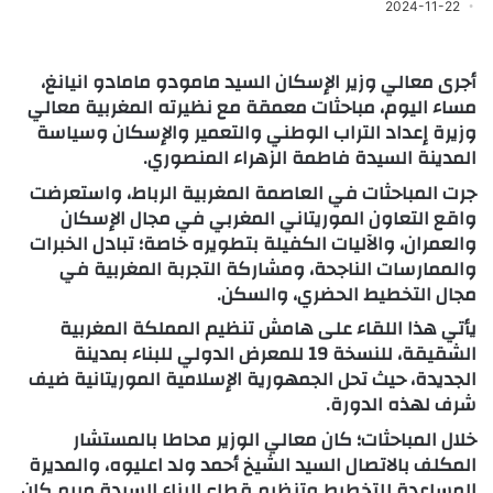
2024-11-22
أجرى معالي وزير الإسكان السيد مامودو مامادو انيانغ،
مساء اليوم، مباحثات معمقة مع نظيرته المغربية معالي
وزيرة إعداد التراب الوطني والتعمير والإسكان وسياسة
المدينة السيدة فاطمة الزهراء المنصوري.
جرت المباحثات في العاصمة المغربية الرباط، واستعرضت
واقع التعاون الموريتاني المغربي في مجال الإسكان
والعمران، والآليات الكفيلة بتطويره خاصة؛ تبادل الخبرات
والممارسات الناجحة، ومشاركة التجربة المغربية في
مجال التخطيط الحضري، والسكن.
يأتي هذا اللقاء على هامش تنظيم المملكة المغربية
الشقيقة، للنسخة 19 للمعرض الدولي للبناء بمدينة
الجديدة، حيث تحل الجمهورية الإسلامية الموريتانية ضيف
شرف لهذه الدورة.
خلال المباحثات؛ كان معالي الوزير محاطا بالمستشار
المكلف بالاتصال السيد الشيخ أحمد ولد اعليوه، والمديرة
المساعدة للتخطيط وتنظيم قطاع البناء السيدة مريم كان.