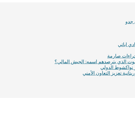
 جدو
ي اباتي
إجراءات صارمة
لموت الذي يترصدهم اسمه: الجيش المالي؟
ر نواكشوط الدولي
انية تعزيز التعاون الأمني