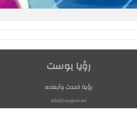
رؤيا بوست
رؤية الحدث وأبعاده
info@royapost.net