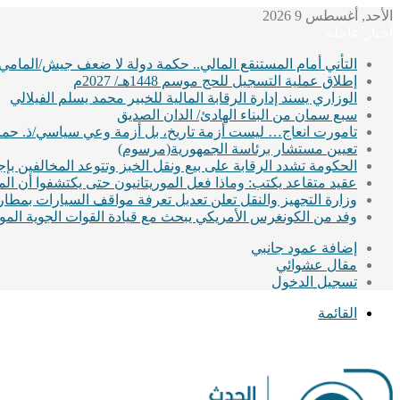
الأحد, أغسطس 9 2026
أخبار عاجلة
التأني أمام المستنقع المالي.. حكمة دولة لا ضعف جيش/المامي
إطلاق عملية التسجيل للحج موسم 1448هـ/ 2027م
الوزاري يسند إدارة الرقابة المالية للخبير محمد يسلم الفيلالي
سبع سمان من البناء الهادئ/ الدان الصديق
تامورت انعاج… ليست أزمة تاريخ، بل أزمة وعي سياسي/ذ. حماد
تعيين مستشار برئاسة الجمهورية(مرسوم)
الحكومة تشدد الرقابة على بيع ونقل الخبز وتتوعد المخالفين ب
عقيد متقاعد يكتب: وماذا فعل الموريتانيون حتى يكتشفوا أن ا
وزارة التجهيز والنقل تعلن تعديل تعرفة مواقف السيارات بمطا
وفد من الكونغرس الأمريكي يبحث مع قيادة القوات الجوية الموريت
إضافة عمود جانبي
مقال عشوائي
تسجيل الدخول
القائمة