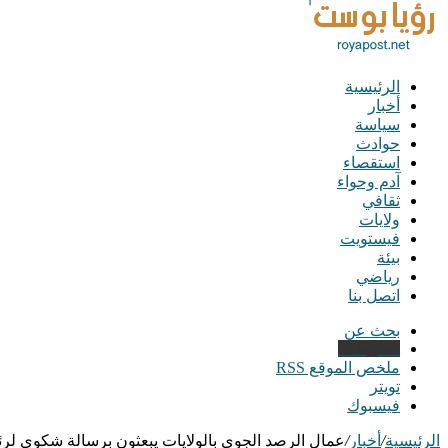
الرئيسية
أخبار
سياسة
حوادث
استقصاء
آدم وحواء
ثقافي
ولايات
فيستويت
بيئة
رياضي
اتصل بنا
بحث عن
Instagram
ملخص الموقع RSS
تويتر
فيسبوك
الرئيسية
/
أخبار
/
عمال الرصد الجوي بالولايات يبعثون برسالة شكوى لر