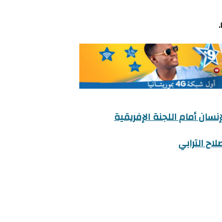
سان أمام اللجنة الإفريقية
اح الترابي