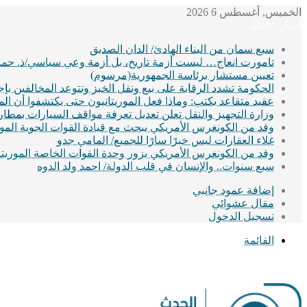
الخميس, أغسطس 6 2026
أخبار عاجلة
سبع سمان من البناء الهادئ/ الدان الصديق
تامورت انعاج… ليست أزمة تاريخ، بل أزمة وعي سياسي/ذ. حماد
تعيين مستشار برئاسة الجمهورية(مرسوم)
الحكومة تشدد الرقابة على بيع ونقل الخبز وتتوعد المخالفين ب
عقيد متقاعد يكتب: وماذا فعل الموريتانيون حتى يكتشفوا أن ا
وزارة التجهيز والنقل تعلن تعديل تعرفة مواقف السيارات بمطا
وفد من الكونغرس الأمريكي يبحث مع قيادة القوات الجوية الموريت
غلاء العقارات ليس خبرًا سارًا للجميع/ المامي جدو
وفد من الكونغرس الأمريكي يزور وحدة القوات الخاصة الموريتان
سبع سنوات.. والإنسان في قلب الدولة/ احمد ولد الدوه
إضافة عمود جانبي
مقال عشوائي
تسجيل الدخول
القائمة