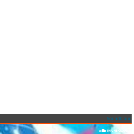
SoundCloud