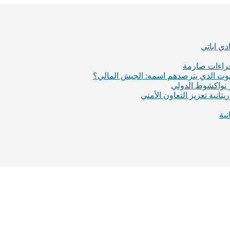
ي اباتي
إجراءات صارمة
لموت الذي يترصدهم اسمه: الجيش المالي؟
ر نواكشوط الدولي
انية تعزيز التعاون الأمني
ية