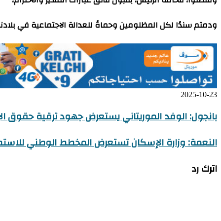
وتفضلوا، فخامة الرئيس، بقبول فائق عبارات التقدير والاحترام،
ودمتم سندًا لكل المظلومين وحماةً للعدالة الاجتماعية في بلادنا.
2025-10-23
بانجول: الوفد الموريتاني يستعرض جهود ترقية حقوق الإن
النعمة: وزارة الإسكان تستعرض المخطط الوطني للاستصل
اترك رد