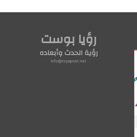
رؤيا بوست
رؤية الحدث وأبعاده
info@royapost.net