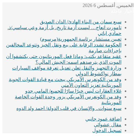
صديق
 أزمة وعي سياسي/ذ.
وم)
خبز وتتوعد المخالفين
انيون حتى يكتشفوا أن
مالي؟
فة مواقف السيارات
يادة القوات الجوية
 المامي جدو
ة القوات الخاصة
 احمد ولد الدوه