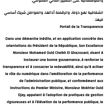
مي.
المواطن شريك أساسي
Dans une démarche 
orientations du Pr
Monsieur Moham
instaure
transparence et à con
le rôle du numériqu
de l’admin
instructions du 
Djay, appel
rigoureuses et à l