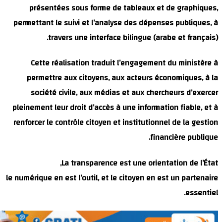
présentées so
permettant le suiv
travers u
Cette réalisa
permettre aux 
société civile
pleinement leur dro
renforcer le contrô
La tr
le numérique en est l