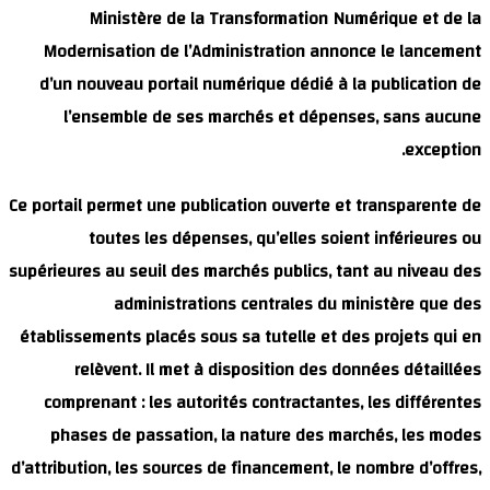
Ministère 
Modernisation de
d’un nouveau port
l’ensemble de
Ce portail permet une
toutes les 
supérieures au seuil 
adminis
établissements plac
relèvent. Il 
comprenant : les 
phases de passa
d’attribution, les so