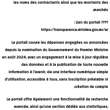
les noms des c
Le portail cou
depuis la nominati
en août 2024, avec u
des donnée
information à l’a
d’utilisation, access
Le portail offre é
avancée, ainsi