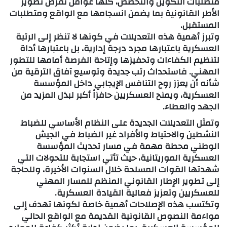
متطلبات التكوين والتخصص، كلها عوامل تفرض تطوير
الأطر القانونية بما يضمن انسجامها مع الواقع ومتطلبات
المستقبل.
وتبرز أهمية هذه التعديلات في كونها لا تنظر إلى الرتبة
العسكرية باعتبارها مجرد درجة إدارية، بل باعتبارها أداة
لتنظيم الكفاءات وتحفيزها وإتاحة الفرصة أمامها للتطور
المهني. فاستحداث رتب جديدة وتوسيع آفاق الترقية من
شأنه أن يعزز روح التنافس الإيجابي داخل المؤسسة
العسكرية، ويمنح العسكريين حافزاً أكبر لبذل المزيد من
الجهد والعطاء.
وتمثل التعديلات الجديدة على النظام الأساسي للضباط
النشطين والاحتياط والأفراد غير الضباط في الجيش
الوطني محطة مهمة في مسار تحديث المؤسسة
العسكرية الموريتانية، حيث تأتي استجابة للتحولات التي
شهدتها القوات المسلحة خلال السنوات الأخيرة، وللحاجة
إلى تطوير الإطار القانوني المنظم للمسار المهني
للعسكريين وتعزيز فعالية القيادة العسكرية.
وتكتسب هذه الإصلاحات أهمية خاصة لكونها تهدف إلى
مواءمة النصوص القانونية القديمة مع الواقع الحالي