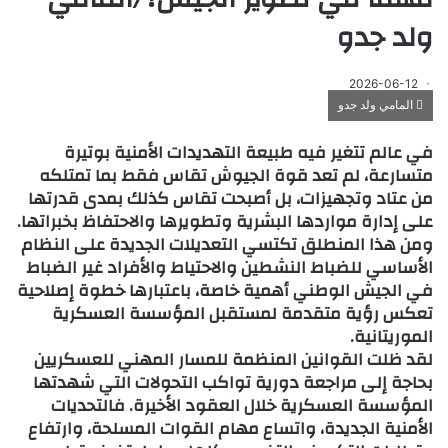
ولد جدو
2026-06-12
المامي ولد جدو
في عالم تتغير فيه طبيعة التهديدات الأمنية بوتيرة
متسارعة، لم تعد قوة الجيوش تقاس فقط بما تمتلكه
من عتاد وتجهيزات، بل أصبحت تقاس كذلك بمدى قدرتها
على إدارة مواردها البشرية وتطويرها والاحتفاظ بخبراتها.
ومن هذا المنطلق تكتسي التعديلات الجديدة على النظام
الأساسي للضباط النشطين والاحتياط والأفراد غير الضباط
في الجيش الوطني أهمية خاصة، باعتبارها خطوة إصلاحية
تعكس رؤية متقدمة لمستقبل المؤسسة العسكرية
الموريتانية.
لقد ظلت القوانين المنظمة للمسار المهني للعسكريين
بحاجة إلى مراجعة دورية تواكب التحولات التي شهدتها
المؤسسة العسكرية خلال العقود الأخيرة. فالتحديات
الأمنية الجديدة، واتساع مهام القوات المسلحة، وارتفاع