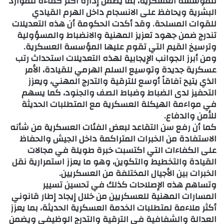
للمؤسسة العسكرية، بما يضمن إدارة أكثر كفاءة للموارد
البشرية ويحافظ على الانسجام داخل الهرم القيادي
للقوات المسلحة. وقد أكدت الحكومة أن هذه التعديلات
تندرج ضمن جهود تعزيز المهنية والانضباط والمسؤولية
وترسيخ القيم التي تقوم عليها المؤسسة العسكرية.
ومن أبرز الجوانب الإيجابية لهذه التعديلات استحداث رتب
عسكرية جديدة وتوسيع السلم الهرمي للقيادة، الأمر
الذي يتيح آفاقاً أوسع للترقية والتدرج المهني، ويعزز
التحفيز لدى الضباط وضباط الصف والجنود، كما يسهم
في مواءمة الهيكلة العسكرية مع المتطلبات الحديثة
للأمن والدفاع.
كما أن رفع سن التقاعد لبعض الفئات العسكرية من شأنه
الاستفادة من الخبرات المتراكمة داخل الجيش والحفاظ
على الكفاءات التي اكتسبت خبرة طويلة في مجالات
القيادة والتخطيط والتكوين، وهو ما يعزز استمرارية نقل
الخبرات بين الأجيال المختلفة من العسكريين.
وتساهم هذه الإصلاحات كذلك في تحسين تسيير
المسارات المهنية للعسكريين من خلال إيجاد إطار قانوني
أكثر ملاءمة لمتطلبات الخدمة العسكرية الحديثة، بما يعزز
العدالة والشفافية في الترقية والتدرج الوظيفي ويضمن