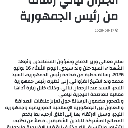
الجنرال تياني رسالة
من رئيس الجمهورية
2026-06-17
سلم معالي وزير الدفاع وشؤون المتقاعدين وأولاد
الشهداء، السيد حنن ولد سيدي، اليوم الثلاثاء 16 يونيو
2026، رسالة خطية من فخامة رئيس الجمهورية، السيد
محمد ولد الشيخ الغزواني، إلى نظيره رئيس جمهورية
النيجر، السيد عبد الرحمان تياني، وذلك خلال زيارة أداها
معاليه للعاصمة النيجرية نيامي.
ويتمحور مضمون الرسالة حول تعزيز علاقات الصداقة
والتعاون بين الجمهورية الإسلامية الموريتانية وجمهورية
النيجر، وسبل الارتقاء بها إلى آفاق أرحب، بما يخدم
المصالح المشتركة للبلدين الشقيقين، فضلاً عن تكثيف
التشاور والتنسيق إزاء مختلف القضايا الإقليمية والدولية