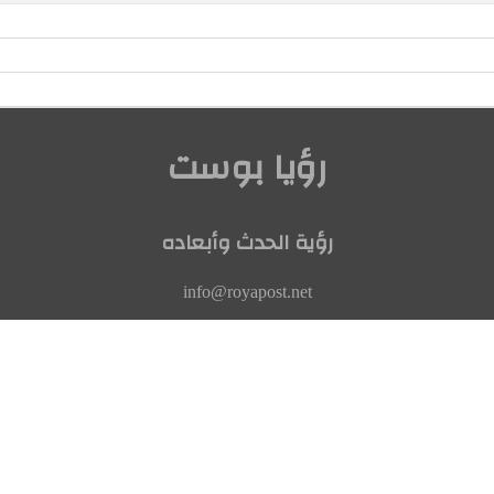
رؤيا بوست
رؤية الحدث وأبعاده
info@royapost.net