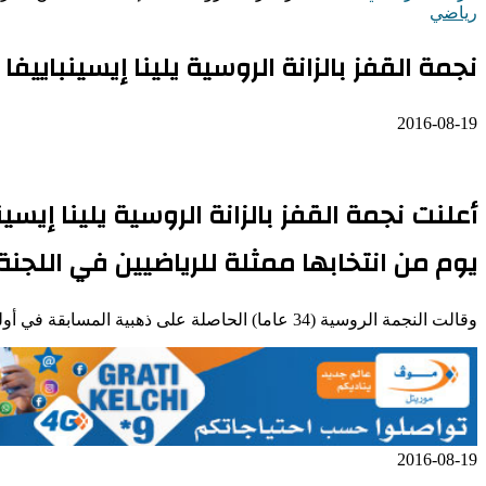
رياضي
نجمة القفز بالزانة الروسية يلينا إيسينباييفا 
2016-08-19
أعلنت نجمة القفز بالزانة الروسية يلينا إيسي
يوم من انتخابها ممثلة للرياضيين في اللجنة 
وقالت النجمة الروسية (34 عاما) الحاصلة على ذهبية المسابقة في أولمبيادي أثينا (2004) وبكين (2008) في مؤتمر صحافي “يلينا ايسينباييفا توقف مسيرتها الرياضية اليوم”
2016-08-19