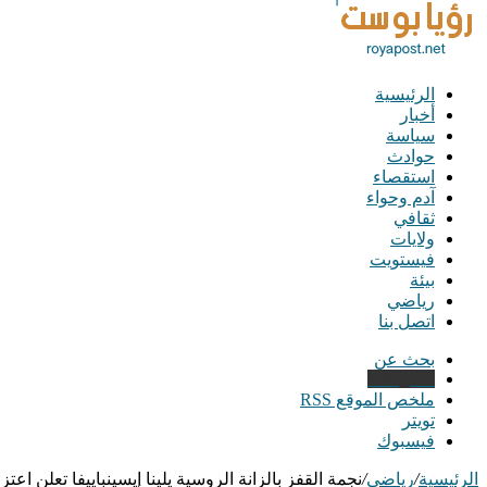
الرئيسية
أخبار
سياسة
حوادث
استقصاء
آدم وحواء
ثقافي
ولايات
فيستويت
بيئة
رياضي
اتصل بنا
بحث عن
Instagram
ملخص الموقع RSS
تويتر
فيسبوك
الرئيسية
/
رياضي
/
نجمة القفز بالزانة الروسية يلينا إيسينباييفا تعلن اعتزا