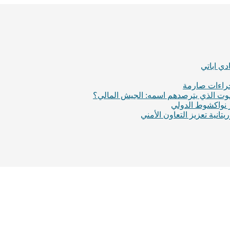
ي اباتي
إجراءات صارمة
لموت الذي يترصدهم اسمه: الجيش المالي؟
ر نواكشوط الدولي
انية تعزيز التعاون الأمني