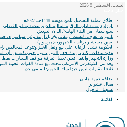
السبت, أغسطس 8 2026
أخبار عاجلة
إطلاق عملية التسجيل للحج موسم 1448هـ/ 2027م
الوزاري يسند إدارة الرقابة المالية للخبير محمد يسلم الفيلالي
سبع سمان من البناء الهادئ/ الدان الصديق
تامورت انعاج… ليست أزمة تاريخ، بل أزمة وعي سياسي/ذ. حماد
تعيين مستشار برئاسة الجمهورية(مرسوم)
الحكومة تشدد الرقابة على بيع ونقل الخبز وتتوعد المخالفين ب
عقيد متقاعد يكتب: وماذا فعل الموريتانيون حتى يكتشفوا أن ا
وزارة التجهيز والنقل تعلن تعديل تعرفة مواقف السيارات بمطا
وفد من الكونغرس الأمريكي يبحث مع قيادة القوات الجوية الموريت
غلاء العقارات ليس خبرًا سارًا للجميع/ المامي جدو
إضافة عمود جانبي
مقال عشوائي
تسجيل الدخول
القائمة