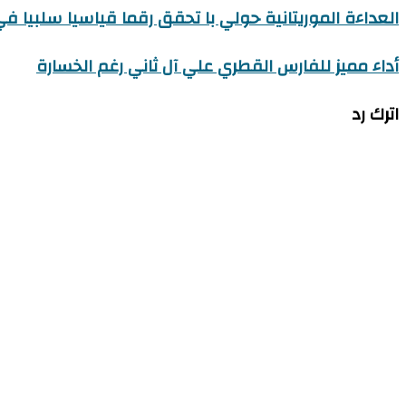
العداءة الموريتانية حولي با تحقق رقما قياسيا سلبيا في 
أداء مميز للفارس القطري علي آل ثاني رغم الخسارة
اترك رد