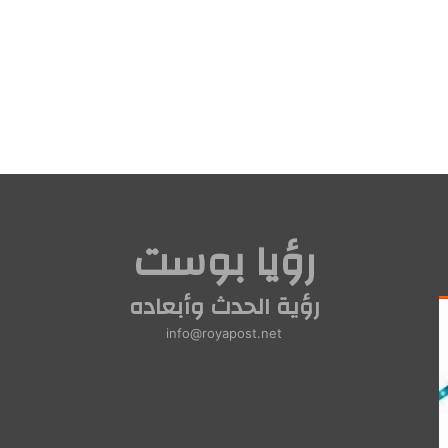
رؤيا بوست
رؤية الحدث وأبعاده
info@royapost.net