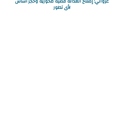
غزواني: إصلاح العدالة قضية محورية وحجر أساس
لأي تطور