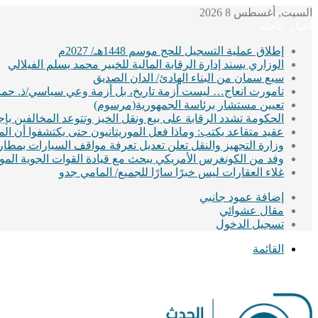
السبت, أغسطس 8 2026
أخبار عاجلة
إطلاق عملية التسجيل للحج موسم 1448هـ/ 2027م
الوزاري يسند إدارة الرقابة المالية للخبير محمد يسلم الفيلالي
سبع سمان من البناء الهادئ/ الدان الصديق
تامورت انعاج… ليست أزمة تاريخ، بل أزمة وعي سياسي/ذ. حماد
تعيين مستشار برئاسة الجمهورية(مرسوم)
الحكومة تشدد الرقابة على بيع ونقل الخبز وتتوعد المخالفين ب
عقيد متقاعد يكتب: وماذا فعل الموريتانيون حتى يكتشفوا أن ا
وزارة التجهيز والنقل تعلن تعديل تعرفة مواقف السيارات بمطا
وفد من الكونغرس الأمريكي يبحث مع قيادة القوات الجوية الموريت
غلاء العقارات ليس خبرًا سارًا للجميع/ المامي جدو
إضافة عمود جانبي
مقال عشوائي
تسجيل الدخول
القائمة