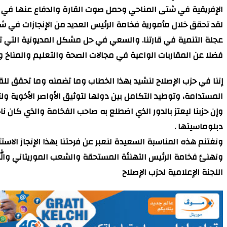
الإفريقية في شتى المناحي وحمل صوت القارة والدفاع عنها في الم
لقد تحقق خلال مأمورية فخامة الرئيس العديد من الإنجازات في شت
عجلة التنمية في قارتنا. والسعي في حل مشكل المديونية التي ترز
فضلا عن المقاربات الواعية في مجالات الصحة والتعليم والمناخ 
إننا في حزب الإصلاح لنشيد بهذا الخطاب وما تضمنه وما تحقق للق
المستدامة، وتوطيد التكامل بين دولها لتوثيق الأواصر الأخوية ول
وإن حزبنا ليعتز بالدور الذي اضطلع به صاحب الفخامة والذي كان ناج
دبلوماسيتها .
ونغتنم هذه المناسبة السعيدة لنعبر عن فرحتنا بهذا الإنجاز الاستث
ونهنئ فخامة الرئيس التهنئة المستحقة والشعب الموريتاني والل
اللجنة الإعلامية لحزب الإصلاح