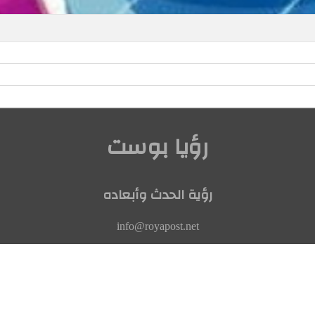
رؤيا بوست
رؤية الحدث وأبعاده
info@royapost.net