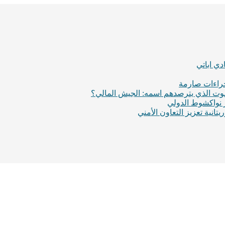
ي اباتي
إجراءات صارمة
لموت الذي يترصدهم اسمه: الجيش المالي؟
ر نواكشوط الدولي
انية تعزيز التعاون الأمني