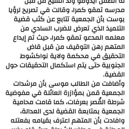
له الطفل أيدومو ولد الشيخ من قبل
مدرسه تمقو كمرا، وقالت في تصريح لرؤيا
بوست بأن الجمعية تتابع عن كثب قضية
التلميذ الذي تعرض للضرب السادي من
معلمه المدعو تمقو كمرا، حيث تم إيداع
المتهم رهن التوقيف من قبل قاض
التحقيق في محكمة ولاية نواكشوط
الجنوبية حتى يتم استكمال التحقيقات حول
القضية.
وأضافت من الطالب موسى بأن مرشدات
الجمعية قمن بمؤازرة العائلة في مفوضية
شرطة القُصر بعرفات، كما قامت محامية
الجمعية بمتابعة القضية لدى العدالة،
وافادت بأن المتهم اعترف بقيامه بفعتله