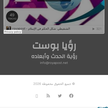
رؤيا بوست
رؤية الحدث وأبعاده
info@royapost.net
© جميع الحقوق محفوظة 2026
فيسبوك
تويتر
ملخص
Instagram
الموقع