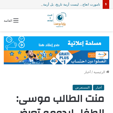
تامورت انعاج… ليست أزمة تاريخ، بل أزمة وعي سياسي/ذ. حمادي اباتي
القائمة
الرئيسية
/
أخبار
أخبار
المستعرض
منت الطالب موسى: