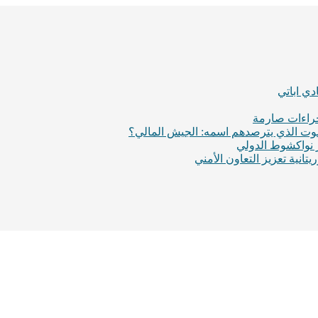
ي اباتي
إجراءات صارمة
لموت الذي يترصدهم اسمه: الجيش المالي؟
ر نواكشوط الدولي
انية تعزيز التعاون الأمني