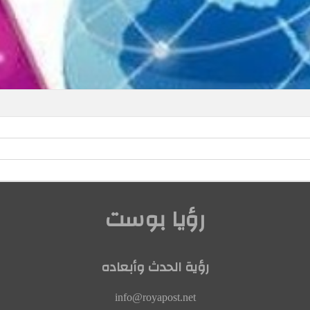
رؤيا بوست
رؤية الحدث وأبعاده
info@royapost.net