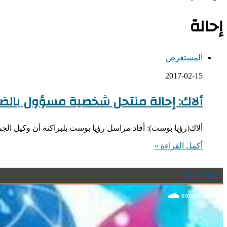
إحالة
المستعرض
2017-02-15
ألاك: إحالة منتحل شخصية مسؤول بالضر
ألاك(رؤيا بوست): أفاد مراسل رؤيا بوست بلبراكنة أن وكيل الجمه
أكمل القراءة »
SoundCloud