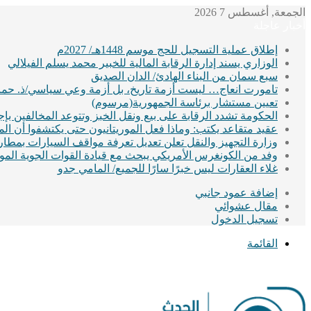
الجمعة, أغسطس 7 2026
أخبار عاجلة
إطلاق عملية التسجيل للحج موسم 1448هـ/ 2027م
الوزاري يسند إدارة الرقابة المالية للخبير محمد يسلم الفيلالي
سبع سمان من البناء الهادئ/ الدان الصديق
تامورت انعاج… ليست أزمة تاريخ، بل أزمة وعي سياسي/ذ. حماد
تعيين مستشار برئاسة الجمهورية(مرسوم)
الحكومة تشدد الرقابة على بيع ونقل الخبز وتتوعد المخالفين ب
عقيد متقاعد يكتب: وماذا فعل الموريتانيون حتى يكتشفوا أن ا
وزارة التجهيز والنقل تعلن تعديل تعرفة مواقف السيارات بمطا
وفد من الكونغرس الأمريكي يبحث مع قيادة القوات الجوية الموريت
غلاء العقارات ليس خبرًا سارًا للجميع/ المامي جدو
إضافة عمود جانبي
مقال عشوائي
تسجيل الدخول
القائمة