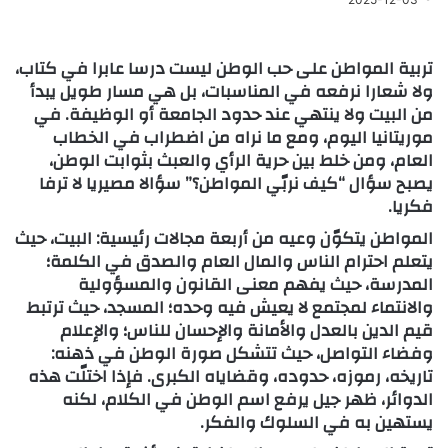
تربية المواطن على حب الوطن ليست درسا عابرا في كتاب،
ولا شعارا نرفعه في المناسبات، بل هي مسار طويل يبدأ
من البيت ولا ينتهي عند حدود الجامعة أو الوظيفة. في
موريتانيا اليوم، ومع ما نراه من اضطراب في الخطاب
العام، ومن خلط بين حرية الرأي والعبث بثوابت الوطن،
يصبح سؤال “كيف نربّي المواطن؟” سؤالا مصيريا لا ترفا
فكريا.
المواطن يتكوّن وعيه من أربعة مجالات رئيسية: البيت، حيث
يتعلم احترام الناس والمال العام والصدق في الكلمة؛
المدرسة، حيث يفهم معنى القانون والمسؤولية
والانتماء لمجتمع لا يعيش فيه وحده؛ المسجد، حيث ترتبط
قيم الدين بالعدل والأمانة والإحسان للناس؛ والإعلام
وفضاء التواصل، حيث تتشكل صورة الوطن في ذهنه:
تاريخه، رموزه، حدوده، وقضاياه الكبرى. فإذا اختلّت هذه
الدوائر، ظهر جيل يرفع اسم الوطن في الكلام، لكنه
يستهين به في السلوك والفكر.