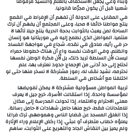
وبناء وعي يجعل الاستخفاف بالعلم والنشيد مرفوضا
شعبيا قبل أن يكون مجرّما قانونيا.
في المقابل، على الدولة أن تفهم أن الإفراط في القمع
ينتج مواطنا خائفا لا محبا، وعلى المجتمع أن يفهم أن ترك
الساحة لمن يعبث بالثوابت بحجة الحرية ينتج جيلا تائها لا
منتميا. المواطن الذي نطمح إليه في موريتانيا هو إنسان
حر في رأيه، صادق في نقده، شجاع في مواجهة الفساد
والظلم، وفي الوقت نفسه واعٍ أن هناك خطوطا حمراء
ليست لأن السلطة تريد ذلك، بل لأن فكرة الوطن نفسها
تحتاج إلى حد أدنى من الإجماع: حدود نعترف بها، علم
نحترمه، نشيد نقف له، رموز مشتركة لا نسخر منها حتى لو
اختلفنا مع أشخاص في السلطة.
تربية المواطن مسؤولية مشتركة لا يمكن تفويضها
لمؤسسة واحدة. إذا استقالت الأسرة، خرج جيل لا يعرف
معنى الاحترام والانتماء. إذا تحولت المدرسة إلى مكان
للامتحانات فقط، خرج منها حامل شهادات لا حامل رسالة.
إذا انغلق المسجد عن قضايا الناس وهمومهم، ترك فراغا
يملؤه خطاب متطرف أو عبثي. إذا ركض الإعلام وراء الإثارة
ولم يميز بين النقاش الجاد والتهريج على الثوابت، ساهم