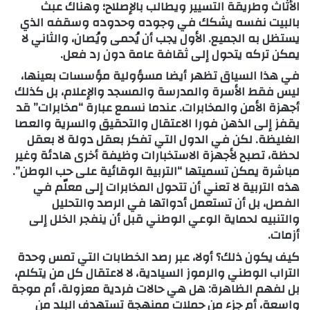
الأثاث وطريقة التسيير ويطالب بالإصلاح؛ وهناك عبث
بالبيت نفسه يشكك في وجوده وحدوده وسقفه الذي
يستظل به الجميع. الأول يجب أن يُحمى ويُصان، والثاني لا
يمكن تركه يتحول إلى ثقافة عامة دون رد فعل.
في هذا السياق تظهر أيضا مسؤولية مؤسسات بعينها،
ليس فقط الأسرة والمدرسة والمسجد والإعلام، بل كذلك
أجهزة الأمن والمخابرات. عندما نسمع عبارة “مخابرات” قد
يقفز إلى الذهن فورا الاعتقال والتحقيق والسرية والعصا
الغليظة. لكن في الدول التي تفكر بعقل دولة لا بعقل
لحظة، تصبح لأجهزة الاستخبارات وظيفة أخرى هادئة وغير
مباشرة يمكن تسميتها “التربية الوقائية على حب الوطن”.
هذه التربية لا تعني أن تتحول المخابرات إلى معلّم في
الفصل، بل أن تستعمل أدواتها في الرصد والتحليل
والتنبيه لحماية الوعي الوطني قبل أن ينفجر الخلل إلى
أزمات.
كيف يكون ذلك؟ أولا، عبر رصد الخطابات التي تمس وحدة
التراب الوطني والرموز السيادية، لا لاعتقال كل من يتكلم،
بل لفهم الظاهرة: هل هي حالات فردية معزولة، أم موجة
واسعة، أم جزء من حملات ممنهجة تستهدف البلد من