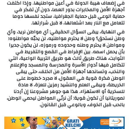
في إضعاف هيبة الدولة في أعين مواطنيها. وإذا اكتفت
أجهزة الأمن والمخابرات بدور العصا، دون أن تفكر في
حماية الوعي قبل حماية الجغرافيا، ستجد نفسها دوما
تتعامل مع النار بعد اشتعالها، لا قبل شرارتها.
في النهاية، يبقى السؤال الحقيقي: أي مواطن نريد، وأي
وطن نستحق؟ وطن لا يحترم مواطنيه، لن يحبّه مواطنوه؛
ومواطن لا يحترم وطنه وحدوده ورموزه، لن يكون جديرا
بأن يحمل اسمه. بين الإفراط في القمع والتفريط في
الثوابت، هناك طريق ثالث هو طريق التربية الواعية، التي
تتكامل فيها أدوار الأسرة والمدرسة والمسجد والإعلام
والنخب، وتساندها أجهزة الأمن من الخلف، حتى يبقى
الوطن فكرة قوية في العقول، لا مجرد خطوط على
الخريطة، ويبقى العلم والنشيد رمزين للعزة، لا مادة
للسخرية أو الاستهزاء. هذا هو جوهر مشروعنا إن أردنا
لموريتانيا أن تكون قوية: أن نربّي المواطن ليحمي الوطن،
بالحب قبل الخوف، وبالوعي قبل القانون.