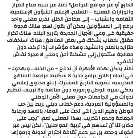
الخارج أو عبر مواقع التواصل؟ ثانيا، عبر تنبيه صناع القرار
والوزارات المعنية – التعليم، الإعلام، الشؤون الإسلامية،
الثقافة والشباب – إلى مكامن الخلل. تقرير مهني واحد
يرفع إلى المسؤولين يمكن أن يقول لهم: هناك فجوة
حقيقية في وعي الأجيال الجديدة بتاريخ البلاد، هناك تكرار
مقلق لخطاب يشكك في بعض المناطق، هناك استخفاف
متزايد بالعلم والنشيد، وهذه مؤشرات إذا تركت دون
معالجة ستتحول إلى مشكلة أمن وطني لا مجرد نقاش
ثقافي.
ثالثا، يمكن لهذه الأجهزة أن تدفع – من الخلف، وبهدوء –
في اتجاه إطلاق برامج جدية لا شكلية: مراجعة المناهج
المدرسية لتقوية التاريخ المشترك، إنتاج محتوى إعلامي
يحكي سيرة الوطن ورموزه دون مبالغة ولا تزييف، تنظيم
ندوات في الجامعات حول معنى الأمن الوطني
والمسؤولية الفردية، دعم خطاب ديني يربط بين حب
الوطن وقيم الدين التي تحث على الوفاء بالعهد ورعاية
الجماعة وعدم التخريب. بهذا المعنى، نعم، “يجب على
مخابراتنا أن تساهم في تربية المواطنين”، لكن ليس عبر
الخوف وحده، بل عبر دعم ثقافة احترام الدولة ورموزها