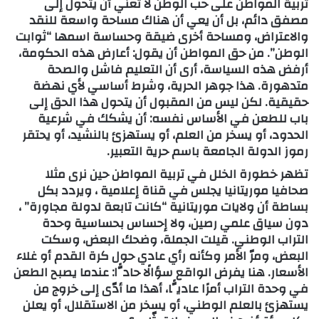
تربية المواطن على حب الوطن لا تعني أن يتحول إلى
مصفق دائم، بل أن يعي أن هناك مساحة واسعة للنقد
والاعتراض، ومساحة أخرى ضيقة وحساسة اسمها “ثوابت
الوطن”. من حق المواطن أن يقول: أعارض هذه الحكومة،
أرفض هذه السياسة، أرى أن التعليم فاشل والصحة
متدهورة. هذا جوهر الحرية، وشرط أساسي لأي نهضة
حقيقية. لكن ليس من المقبول أن يتحول هذا الحق إلى
باب للطعن في الأساس نفسه: أن يشكك في شرعية
الحدود، أو يسخر من العلم، أو يستهزئ بالنشيد، أو يحتقر
رموز الدولة الجامعة باسم حرية التعبير.
تظهر خطورة الخلل في تربية المواطن حين نرى مثلا
صحافيا موريتانيا يجلس في قناة إعلامية ، ويردد بكل
بساطة أن ولايات موريتانية “كانت تابعة لدولة مجاورة” ،
دون سياق علمي رصين، ولا إحساس بحساسية وحدة
التراب الوطني. قيلت الجملة، وضحك البعض، وسكت
البعض، ومرّ الأمر وكأنه رأي عادي حول كرة القدم أو غلاء
الأسعار. هنا يفرض الواقع سؤالًا حادًّا: عندما يصبح الطعن
في وحدة التراب أمرًا عاديًّا، أهذا ما أدّى إلى خروج من
يستهزئ بالعلم الوطني، أو يسخر من الاستقلال، أو يعلن