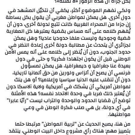
بكل جرأة أن هذه الرموز «لا تمثّله»؟
ولكي نفهم الموضوع أكثر، يكفي أن نتخيّل المشهد في
دول أخرى. هل يمكن لمواطن مغربي أن يقول بكل بساطة
إن جزءا من الصحراء الغربية كانت تتبع لدولة أخرى، دون أن
يُفهم كلامه على أنه مساس بقضية يعتبرها كل المغاربة
قضية وجودية وليست ملفا حدوديا عاديا؟ وهل يمكن
لجزائري أن يتحدث عن مطالبة دولة أخرى إعادة النظر في
حدود الجنوب، دون أن يُنظر إلى كلامه على أنه يمس الأمن
الوطني قبل أن يكون اجتهادا فكريا؟ و حتى في دول
بعيدة عنا جغرافيا و ديمغرافيا، هل يمكن لمسؤول
فرنسي أن يصرح أن ألزاس ولورين من حق ألمانيا تاريخيا،
دون أن تنقلب عليه الدنيا سياسيا وإعلاميا؟ أو هل ينك
لمواطن أمريكي أن يشكك في أمريكية ولاية آلاسكا دون
أن يُعتبر ذلك ضربا في وحدة الاتحاد نفسه؟ هذه الأمثلة
توضح أن قضايا الحدود والوحدة والتراب ليست “رأيًا عابرا”
في أي دولة، بل هي صلب فكرة الوطن في وعي
مواطنيها.
من هنا، يصبح الحديث عن “تربية المواطن” مرتبطا حتما
بتمييز مهم: هناك رأي مشروع داخل البيت الوطني، ينتقد