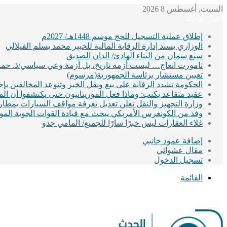
السبت, أغسطس 8 2026
أخبار عاجلة
إطلاق عملية التسجيل للحج موسم 1448هـ/ 2027م
الوزاري يسند إدارة الرقابة المالية للخبير محمد يسلم الفيلالي
سبع سمان من البناء الهادئ/ الدان الصديق
تامورت انعاج… ليست أزمة تاريخ، بل أزمة وعي سياسي/ذ. حماد
تعيين مستشار برئاسة الجمهورية(مرسوم)
الحكومة تشدد الرقابة على بيع ونقل الخبز وتتوعد المخالفين ب
عقيد متقاعد يكتب: وماذا فعل الموريتانيون حتى يكتشفوا أن ا
وزارة التجهيز والنقل تعلن تعديل تعرفة مواقف السيارات بمطا
وفد من الكونغرس الأمريكي يبحث مع قيادة القوات الجوية الموريت
غلاء العقارات ليس خبرًا سارًا للجميع/ المامي جدو
إضافة عمود جانبي
مقال عشوائي
تسجيل الدخول
القائمة