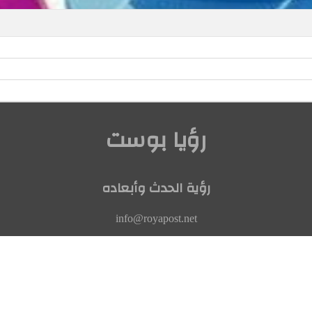
رؤيا بوست
رؤية الحدث وأبعاده
info@royapost.net