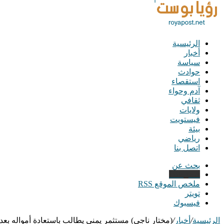
الرئيسية
أخبار
سياسة
حوادث
استقصاء
آدم وحواء
ثقافي
ولايات
فيستويت
بيئة
رياضي
اتصل بنا
بحث عن
Instagram
ملخص الموقع RSS
تويتر
فيسبوك
الرئيسية
/
أخبار
/
(مختار ناجي) مستثمر يمني يطالب باستعادة أمواله بعد