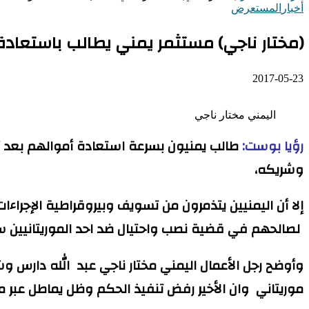
أخبار
المستعرض
(مختار ناجي) مستثمر يمني يطالب باستعادة 
2017-05-23
اليمني مختار ناجي
رؤيا بوست:
طالب يمنيون بسرعة استعادة أموالهم بعد أن د
وشريكه،
إلا أن اليمنيين يتذمرون من تسويف وبيروقراطية الإجرا
لصالحهم في قضية نصب واحتيال ضد احد الموريتانيين سلمه اليمنيون مبلغ 40 الف دولار أمريكي في قضية ا
وأوضح رجل الأعمال اليمني مختار ناجي عبد الله دارس و
موريتاني وان الأخير رفض تنفيذ الحكم وظل يماطل عبر مح