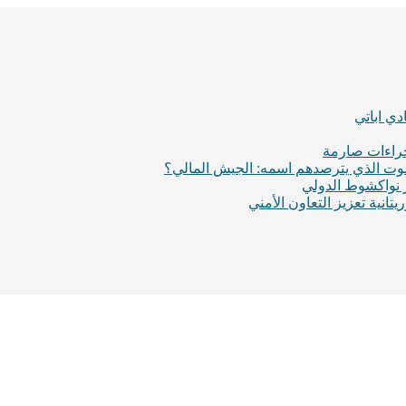
ي اباتي
إجراءات صارمة
لموت الذي يترصدهم اسمه: الجيش المالي؟
ر نواكشوط الدولي
انية تعزيز التعاون الأمني