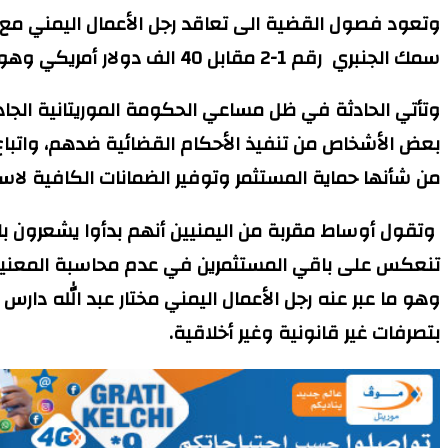
وتعود فصول القضية الى تعاقد رجل الأعمال اليمني مع
سمك الجنبري رقم 1-2 مقابل 40 الف دولار أمريكي وهو ما لم يحصلا عليه بعد نفاذ المدة وقد طلبا تسليم البضاعة او استرداد الأموال التي سلمت له واعترف بذالك .
وتأتي الحادثة في ظل مساعي الحكومة الموريتانية الجادة 
بعض الأشخاص من تنفيذ الأحكام القضائية ضدهم، واتبا
من شأنها حماية المستثمر وتوفير الضمانات الكافية لاست
وتقول أوساط مقربة من اليمنيين أنهم بدأوا يشعرون با
تنعكس على باقي المستثمرين في عدم محاسبة المعنيين ت
وهو ما عبر عنه رجل الأعمال اليمني مختار عبد الله دارس
بتصرفات غير قانونية وغير أخلاقية.